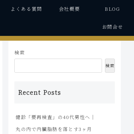
よくある質問
会社概要
BLOG
お問合せ
検索
検索
Recent Posts
健診「要再検査」の40代男性へ｜
丸の内で内臓脂肪を落とす3ヶ月